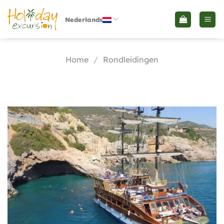
Skip
to
Nederlands
content
Home
/
Rondleidingen