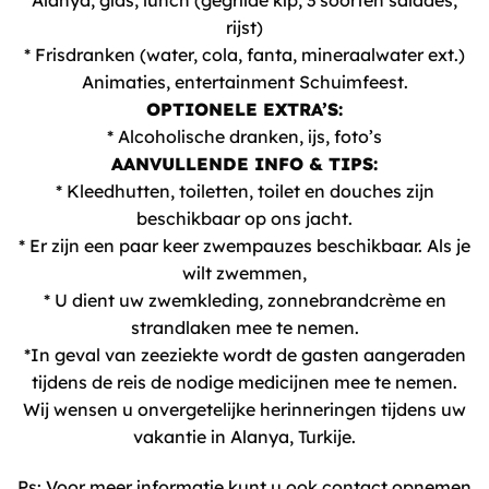
Alanya, gids, lunch (gegrilde kip, 3 soorten salades,
rijst)
* Frisdranken (water, cola, fanta, mineraalwater ext.)
Animaties, entertainment Schuimfeest.
OPTIONELE EXTRA’S:
* Alcoholische dranken, ijs, foto’s
AANVULLENDE INFO & TIPS:
* Kleedhutten, toiletten, toilet en douches zijn
beschikbaar op ons jacht.
* Er zijn een paar keer zwempauzes beschikbaar. Als je
wilt zwemmen,
* U dient uw zwemkleding, zonnebrandcrème en
strandlaken mee te nemen.
*In geval van zeeziekte wordt de gasten aangeraden
tijdens de reis de nodige medicijnen mee te nemen.
Wij wensen u onvergetelijke herinneringen tijdens uw
vakantie in Alanya, Turkije.
Ps: Voor meer informatie kunt u ook contact opnemen