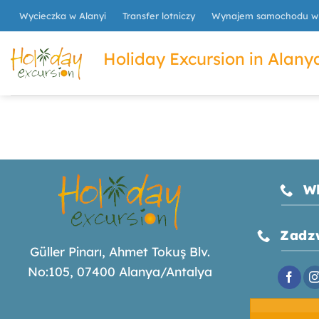
Skip
Wycieczka w Alanyi
Transfer lotniczy
Wynajem samochodu w 
to
content
Holiday Excursion in Alanya
W
Zadz
Güller Pinarı, Ahmet Tokuş Blv.
No:105, 07400 Alanya/Antalya