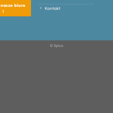
nasze biuro
Kontakt
!
© Splus