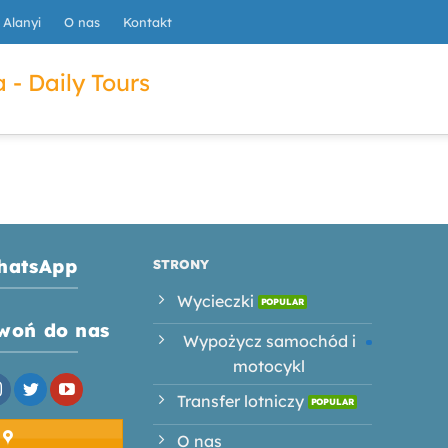
Alanyi
O nas
Kontakt
 - Daily Tours
hatsApp
STRONY
Wycieczki
woń do nas
Wypożycz samochód i
motocykl
Transfer lotniczy
O nas