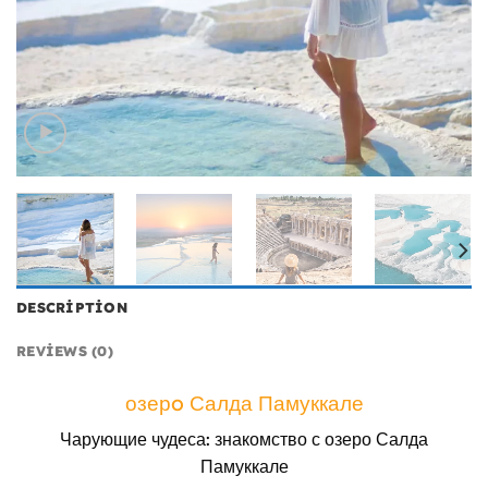
DESCRIPTION
REVIEWS (0)
озерo Салда Памуккале
Чарующие чудеса: знакомство с озеро Салда
Памуккале