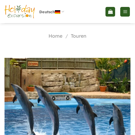
Skip
to
Deutsch
content
Home
/
Touren