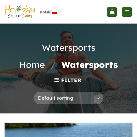
Skip
to
Polski
content
Watersports
Home
/
Watersports
FILTER