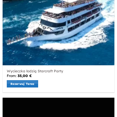
Wycieczka łodzią Starcraft Party
From:
35,00
€
Rezerwuj Teraz