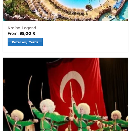
Kraina Legend
From:
85,00
€
Rezerwuj Teraz