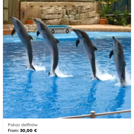
Pokaz delfinów
From:
30,00
€