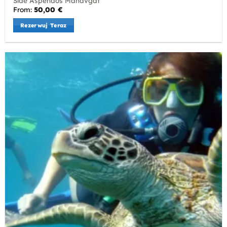
Side Aspendos Manavgat
From:
50,00
€
Rezerwuj Teraz