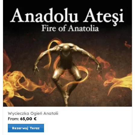
Wycieczka Ogień Anatolii
From:
65,00
€
Rezerwuj Teraz