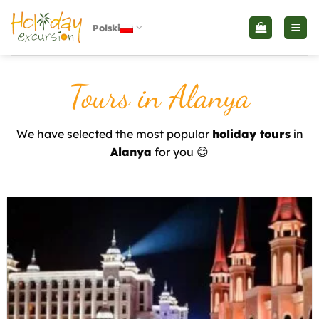
Skip
to
Polski
content
Tours in Alanya
We have selected the most popular
holiday tours
in
Alanya
for you 😊