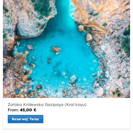
Zatoka Królewska Gazipaşa (Kral koyu)
From:
45,00
€
Rezerwuj Teraz