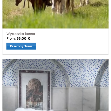
Wycieczka konna
From:
55,00
€
Rezerwuj Teraz