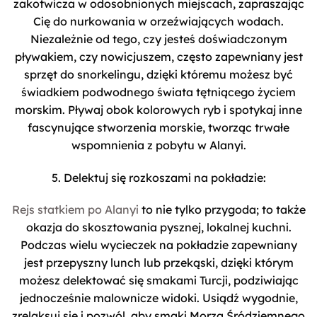
zakotwicza w odosobnionych miejscach, zapraszając
Cię do nurkowania w orzeźwiających wodach.
Niezależnie od tego, czy jesteś doświadczonym
pływakiem, czy nowicjuszem, często zapewniany jest
sprzęt do snorkelingu, dzięki któremu możesz być
świadkiem podwodnego świata tętniącego życiem
morskim. Pływaj obok kolorowych ryb i spotykaj inne
fascynujące stworzenia morskie, tworząc trwałe
wspomnienia z pobytu w Alanyi.
5. Delektuj się rozkoszami na pokładzie:
Rejs statkiem po Alanyi
to nie tylko przygoda; to także
okazja do skosztowania pysznej, lokalnej kuchni.
Podczas wielu wycieczek na pokładzie zapewniany
jest przepyszny lunch lub przekąski, dzięki którym
możesz delektować się smakami Turcji, podziwiając
jednocześnie malownicze widoki. Usiądź wygodnie,
zrelaksuj się i pozwól, aby smaki Morza Śródziemnego