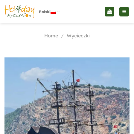
Skip
to
Polski
content
Home
/
Wycieczki