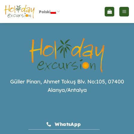
Skip
to
Polski
content
Güller Pinarı, Ahmet Tokuş Blv. No:105, 07400
Alanya/Antalya
WhatsApp