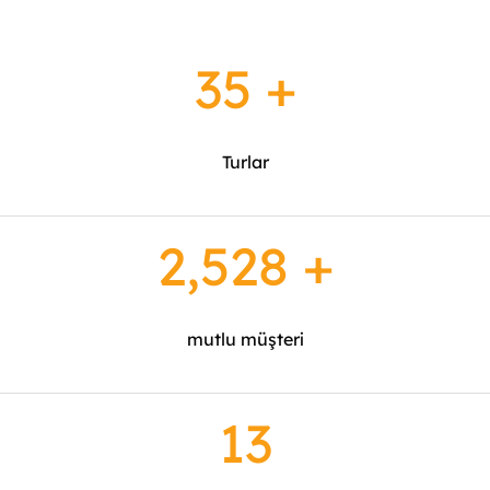
35
+
Turlar
2,547
+
mutlu müşteri
13