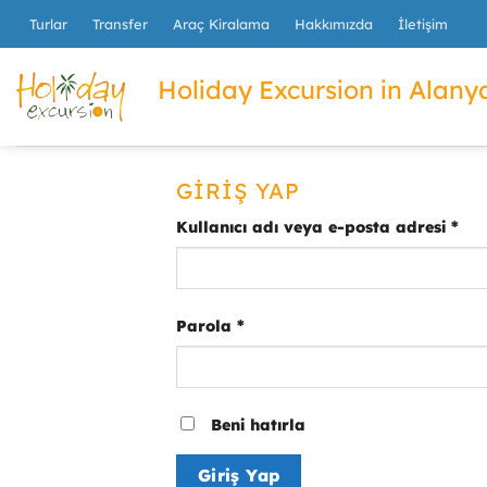
İçeriğe
Turlar
Transfer
Araç Kiralama
Hakkımızda
İletişim
atla
Holiday Excursion in Alanya
GIRIŞ YAP
Kullanıcı adı veya e-posta adresi
*
Parola
*
Beni hatırla
Giriş Yap