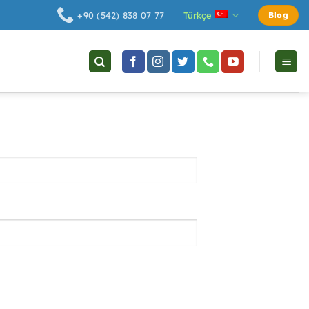
Türkçe
+90 (542) 838 07 77
Blog