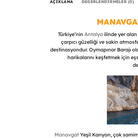
AÇIKLAMA
DEĞERLENDIRMELER (0)
MANAVGA
Türkiye’nin
Antalya
ilinde yer ala
çarpıcı güzelliği ve sakin atmosfe
destinasyondur. Oymapınar Barajı ola
harikalarını keşfetmek için eşsi
de
Manavgat
Yeşil Kanyon, çok samimi 