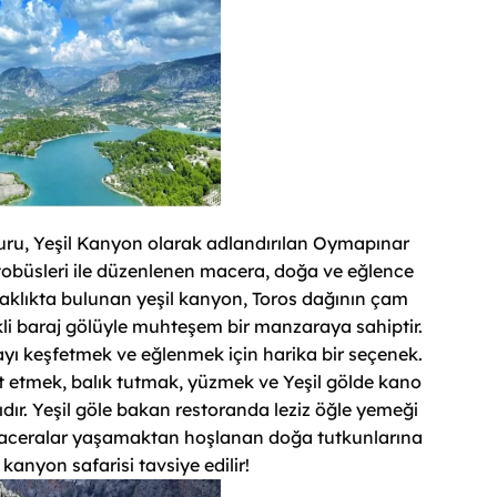
turu, Yeşil Kanyon olarak adlandırılan Oymapınar
tobüsleri ile düzenlenen macera, doğa ve eğlence
zaklıkta bulunan yeşil kanyon, Toros dağının çam
enkli baraj gölüyle muhteşem bir manzaraya sahiptir.
ı keşfetmek ve eğlenmek için harika bir seçenek.
t etmek, balık tutmak, yüzmek ve Yeşil gölde kano
ır. Yeşil göle bakan restoranda leziz öğle yemeği
e maceralar yaşamaktan hoşlanan doğa tutkunlarına
kanyon safarisi tavsiye edilir!