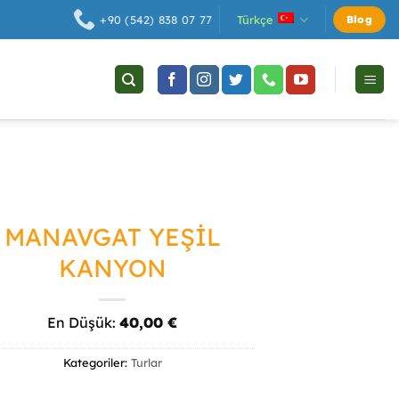
Türkçe
+90 (542) 838 07 77
Blog
MANAVGAT YEŞİL
KANYON
En Düşük:
40,00
€
Kategoriler:
Turlar