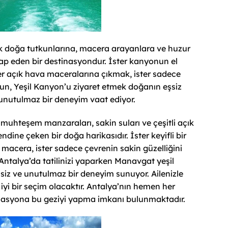
k doğa tutkunlarına, macera arayanlara ve huzur
ap eden bir destinasyondur. İster kanyonun el
er açık hava maceralarına çıkmak, ister sadece
sun, Yeşil Kanyon’u ziyaret etmek doğanın eşsiz
 unutulmaz bir deneyim vaat ediyor.
muhteşem manzaraları, sakin suları ve çeşitli açık
endine çeken bir doğa harikasıdır. İster keyifli bir
r macera, ister sadece çevrenin sakin güzelliğini
Antalya’da tatilinizi yaparken Manavgat yeşil
iz ve unutulmaz bir deneyim sunuyor. Ailenizle
n iyi bir seçim olacaktır. Antalya’nın hemen her
nasyona bu geziyi yapma imkanı bulunmaktadır.