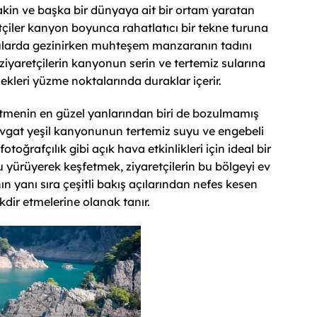
akin ve başka bir dünyaya ait bir ortam yaratan
etçiler kanyon boyunca rahatlatıcı bir tekne turuna
 sularda gezinirken muhteşem manzaranın tadını
le ziyaretçilerin kanyonun serin ve tertemiz sularına
ecekleri yüzme noktalarında duraklar içerir.
 etmenin en güzel yanlarından biri de bozulmamış
avgat yeşil kanyonunun tertemiz suyu ve engebeli
toğrafçılık gibi açık hava etkinlikleri için ideal bir
 yürüyerek keşfetmek, ziyaretçilerin bu bölgeyi ev
ın yanı sıra çeşitli bakış açılarından nefes kesen
dir etmelerine olanak tanır.