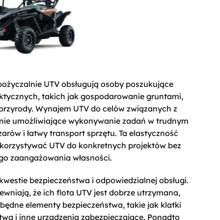
pożyczalnie UTV obsługują osoby poszukujące
tycznych, takich jak gospodarowanie gruntami,
ej przyrody. Wynajem UTV do celów związanych z
nie umożliwiające wykonywanie zadań w trudnym
zarów i łatwy transport sprzętu. Ta elastyczność
korzystywać UTV do konkretnych projektów bez
go zaangażowania własności.
kwestie bezpieczeństwa i odpowiedzialnej obsługi.
niają, że ich flota UTV jest dobrze utrzymana,
ędne elementy bezpieczeństwa, takie jak klatki
twa i inne urządzenia zabezpieczające. Ponadto